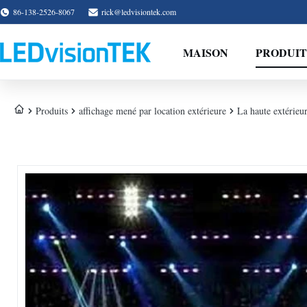
86-138-2526-8067
rick@ledvisiontek.com
MAISON
PRODUIT
Produits
affichage mené par location extérieure
La haute extérieur