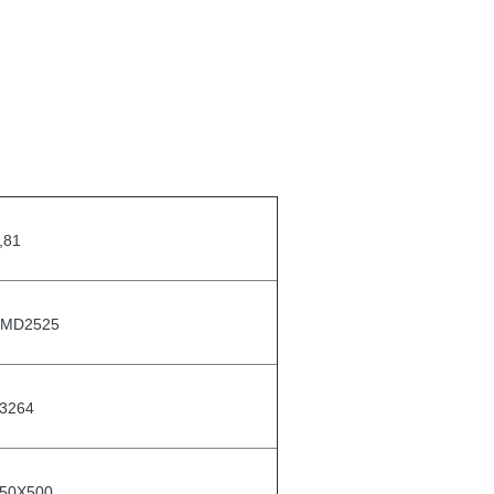
,81
MD2525
3264
50X500