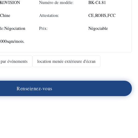
KOVISION
Numéro de modèle:
BK-C4.81
 Chine
Attestation:
CE,ROHS,FCC
de:
Négociation
Prix:
Négociable
5000sqm/mois.
 par événements
location menée extérieure d'écran
R
e
n
s
e
i
g
n
e
z
-
v
o
u
s