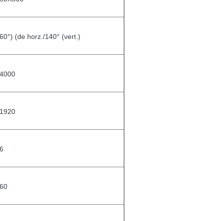
60°) (de horz./140° (vert.)
4000
1920
6
60