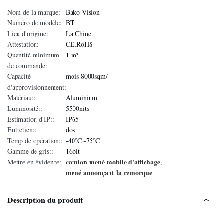
Nom de la marque:
Bako Vision
Numéro de modèle:
BT
Lieu d'origine:
La Chine
Attestation:
CE,RoHS
Quantité minimum
1 m²
de commande:
Capacité
mois 8000sqm/
d'approvisionnement:
Matériau::
Aluminium
Luminosité::
5500nits
Estimation d'IP::
IP65
Entretien::
dos
Temp de opération::
-40℃~75℃
Gamme de gris::
16bit
camion mené mobile d'affichage
Mettre en évidence:
,
mené annonçant la remorque
Description du produit