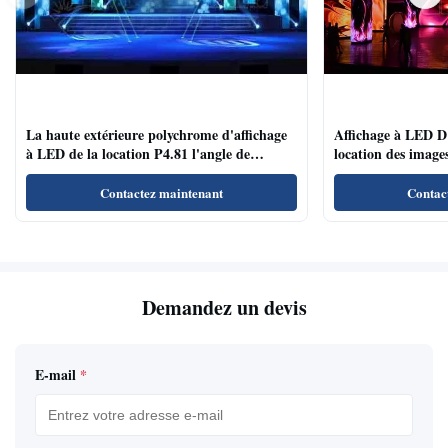
La haute extérieure polychrome d'affichage
Affichage à LED D'
à LED de la location P4.81 l'angle de
location des images
visualisation large de vitesse de régénération
conférences/salles 
Contactez maintenant
Contac
Demandez un devis
E-mail
*