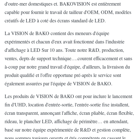
Angle de
d'outre-mer domestiques et. BAKOVISION est entièrement
visualisation
160°/140°
capable pour fournir le travail de tailleur d'OEM, ODM, modèles
(H/V)
créatifs de LED à coté des écrans standard de LED.
Entraînement de la
La VISION de BAKO contient des meneurs d'équipe
1/16
1/16
1/
méthode
expérimentés et chacun d'eux avait fonctionné dans l'industrie
d'affichage à LED Sur 10 ans. Toute notre R&D, production,
Entretien
Dos
ventes, depts de support technique….courent efficacement et sans
à-coup par notre grand travail d'équipe, d'ailleurs, la livraison du
Vie prévue
100,000Hrs
produit qualifié et l'offre opportune pré-après le service sont
Estimation d'IP
IP65
également assurées par l'équipe de VISION de BAKO.
Temp de
Les produits de VISION de BAKO ont pour inclure le lancement
-40℃~75℃/10%~90%
opération/humidité
fin d'UHD, location d'entrée-sortie, l'entrée-sortie fixe installent,
écran transparent, annonçant l'affiche, écran pliable, écran flexible,
Temp/humidité de
rideau, le plancher LED, affichage de périmètre… en attendant,
-30℃~65℃/10%~60%
stockage
basé sur notre équipe expérimentée de R&D et gestion complète,
nous sommes toujours ouverts et étés compétents en cassant le