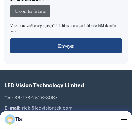
Choisir les fichiers
Vous pouvez télécharger jusqu'à 5 fichiers et chaque fichier de 10M de taille
max.
Envoyer
LED Vision Technology Limited
Tél:
86-138-2526-8067
E-mail:
rick@ledvisiontek.com
Tia
Liens Rapides