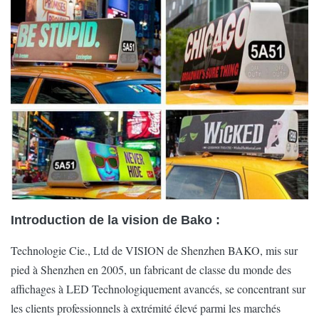
Matériel
Aluminium
Niveau gris
16bit
Poids d'écran
26kg
15kg
23
Rapport de
4000 : 1
4000 : 1
20
contraste
Éclat
5000nits
3500nits
55
La vitesse de
1920Hz
régénération
Introduction de la vision de Bako :
Puissance moyen
180W/set
80W/set
15
Technologie Cie., Ltd de VISION de Shenzhen BAKO, mis sur
pied à Shenzhen en 2005, un fabricant de classe du monde des
Puissance
480W/set
250W/set
45
affichages à LED Technologiquement avancés, se concentrant sur
maximum
les clients professionnels à extrémité élevé parmi les marchés