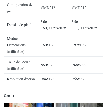
Configuration de
SMD2121
SMD2121
S
pixel
² de
² de
² 
Densité de pixel
160,000pixels/m
111,111pixels/m
40
Moduel
Demensions
160x160
192x196
16
(millimètre)
Taille de l'écran
960x320
768x288
96
(millimètre)
Résolution d'écran
384x128
256x96
19
1 100 (L) x410
820 (L) x390
1 
Format de l'image
(H) 164) (de
(H) 170) (de
(H
Cas :
(millimètre)
bot/99 (dessus)
bot/99 (dessus)
bo