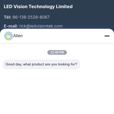
LED Vision Technology Limited
Tél:
86-138-2526-8067
E-mail:
rick@ledvisiontek.com
Allen
Liens Rapides
12:49 PM
Maison
Produits
Good day, what product are you looking for?
Au Sujet De Nous
Visite D'usine
Contrôle De Qualité
Nouvelles
Contactez-Nous