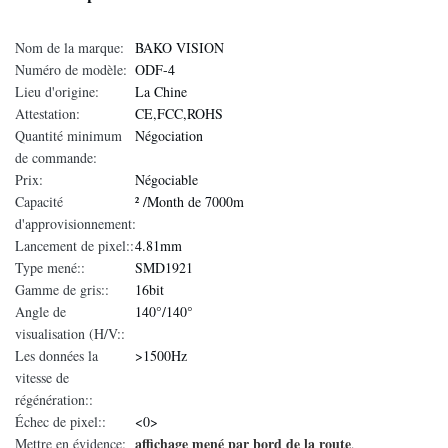
Nom de la marque:
BAKO VISION
Numéro de modèle:
ODF-4
Lieu d'origine:
La Chine
Attestation:
CE,FCC,ROHS
Quantité minimum
Négociation
de commande:
Prix:
Négociable
Capacité
² /Month de 7000m
d'approvisionnement:
Lancement de pixel::
4.81mm
Type mené::
SMD1921
Gamme de gris::
16bit
Angle de
140°/140°
visualisation (H/V::
Les données la
>1500Hz
vitesse de
régénération::
Échec de pixel::
<0>
affichage mené par bord de la route
Mettre en évidence:
,