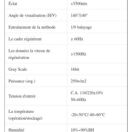
Éclat
>5500nits
Angle de visualisation (H/V)
140°/140°
Entraînement de la méthode
1/9 balayage
Le cadre régénèrent
≥ 60Hz
Les données la vitesse de
>1500Hz
régénération
Gray Scale
16bit
Puissance (avg.)
250w/m2
C.A. 110/220±10%
Tension d'entrée
50~60Hz
La température
-20~50°C/-40~60°C
(opération/stockage)
Humidité
10%~90%RH