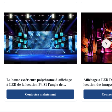
La haute extérieure polychrome d'affichage
Affichage à LED D'
à LED de la location P4.81 l'angle de
location des images
visualisation large de vitesse de régénération
conférences/salles 
Contactez maintenant
Contac