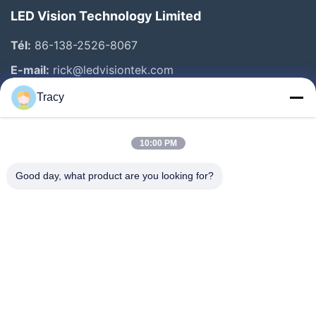
LED Vision Technology Limited
Tél:
86-138-2526-8067
E-mail:
rick@ledvisiontek.com
Tracy
Liens Rapides
10:00 PM
Maison
Produits
Good day, what product are you looking for?
Au Sujet De Nous
Visite D'usine
Contrôle De Qualité
Nouvelles
Contactez-Nous