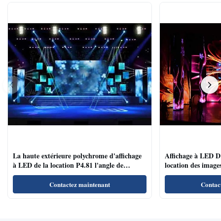
La haute extérieure polychrome d'affichage
Affichage à LED D'
à LED de la location P4.81 l'angle de
location des images
visualisation large de vitesse de régénération
conférences/salles 
Contactez maintenant
Contac