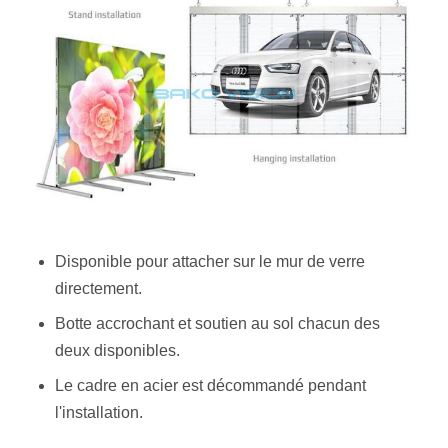
Poids
² de 14 kg/m
Gray Scale
16 bits (281 couleurs trillion)
Rapport de
2 000 : 1
Conntrast
Consommation
moyenne
240 W/sqm
180 W/sqm
218 W/s
d'ower
Disponible pour attacher sur le mur de verre
directement.
Consommation
maximum
700 W/sqm
560 W/sqm
650 W/s
Botte accrochant et soutien au sol chacun des
d'ower
deux disponibles.
Le cadre en acier est décommandé pendant
La vitesse de
> 1920 hertz
l'installation.
régénération