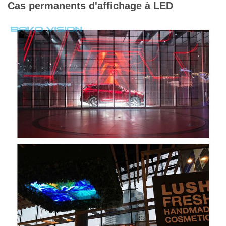
Cas permanents d'affichage à LED
Éclat
Jusqu'à 6 000 lentes
Vie prévue
100 000 heures
Estimation d'IP
IP30
(avant/arrière)
Manière
Arrière
d'entretien