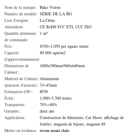
Nom de la marque:
Bako Vision
Numéro de modèle:
SÉRIE DE LA BG
Lieu d'origine:
La Chine
Attestation:
CE RoHS FCC ETL CCC ISO
Quantité minimum
1 m²
de commande:
Prix:
$550~1,050 per square meter
Capacité
80 000 sqm/m2
d'approvisionnement:
Dimensions de
1000x500mm/960x640mm
Cabinet::
Matériel de Cabinet::
Aluminium
épaisseur d'armoire::
33~45mm
Estimation d'IP::
IP30
Éclat::
1,000~5,500 lentes
Transparent::
70%~80%
Garantie::
deux ans
Application::
Construction de bâtiments, Car Show, affichage de
fenêtre, magasin de bijoux, magasin 4S
écran mené clair
Mettre en évidence:
,