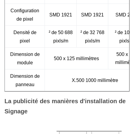
Configuration
SMD 1921
SMD 1921
SMD 20
de pixel
Densité de
² de 50 688
² de 32 768
² de 10 
pixel
pixls/m
pixls/m
pixls/
Dimension de
500 x 2
500 x 125 millimètres
millimètr
module
Dimension de
X.500 1000 millimètre
panneau
Résolution de
La publicité des manières d'installation de
200 x 16
128 x 16
X12 4
module
Signage
Matériel de
Aluminium
panneau