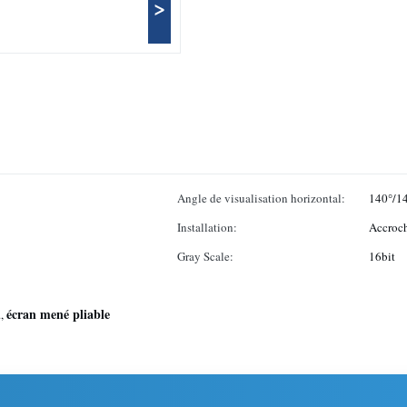
>
Angle de visualisation horizontal:
140°/1
Installation:
Accroc
Gray Scale:
16bit
u
écran mené pliable
,