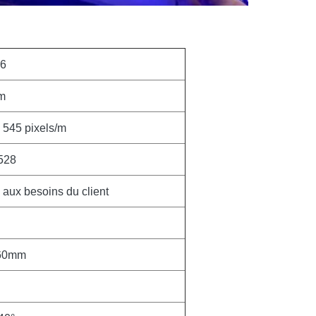
66
m
2 545 pixels/m
528
 aux besoins du client
60mm