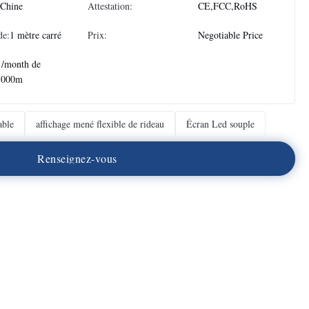
 Chine
Attestation:
CE,FCC,RoHS
de:
1 mètre carré
Prix:
Negotiable Price
 /month de
7000m
able
affichage mené flexible de rideau
Écran Led souple
R
e
n
s
e
i
g
n
e
z
-
v
o
u
s