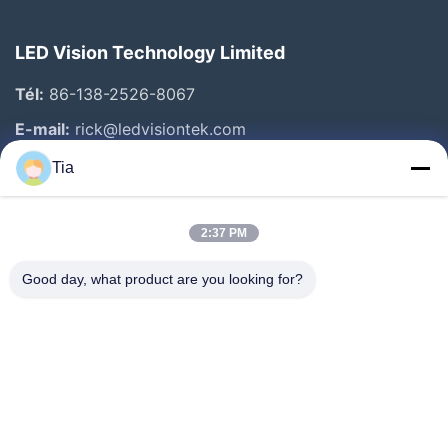
LED Vision Technology Limited
Tél:
86-138-2526-8067
E-mail:
rick@ledvisiontek.com
Tia
Liens Rapides
2:37 PM
Maison
Produits
Good day, what product are you looking for?
Au Sujet De Nous
Visite D'usine
Contrôle De Qualité
Nouvelles
Contactez-Nous