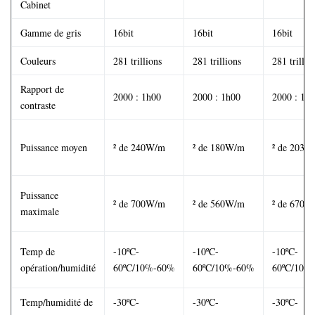
Cabinet
Gamme de gris
16bit
16bit
16bit
Couleurs
281 trillions
281 trillions
281 trillio
Rapport de
2000 : 1h00
2000 : 1h00
2000 : 1h
contraste
Puissance moyen
² de 240W/m
² de 180W/m
² de 203W
Puissance
² de 700W/m
² de 560W/m
² de 670W
maximale
Temp de
-10ºC-
-10ºC-
-10ºC-
opération/humidité
60ºC/10%-60%
60ºC/10%-60%
60ºC/10%
Temp/humidité de
-30ºC-
-30ºC-
-30ºC-