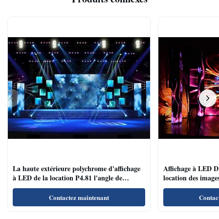
La haute extérieure polychrome d'affichage
Affichage à LED D'
à LED de la location P4.81 l'angle de
location des images
visualisation large de vitesse de régénération
conférences/salles 
Contactez maintenant
Contac