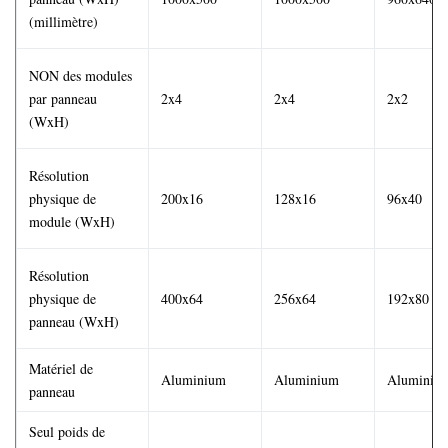
(millimètre)
NON des modules
par panneau
2x4
2x4
2x2
(WxH)
Résolution
physique de
200x16
128x16
96x40
module (WxH)
Résolution
physique de
400x64
256x64
192x80
panneau (WxH)
Matériel de
Aluminium
Aluminium
Aluminiu
panneau
Seul poids de
<14kg>
<14kg>
<14kg>