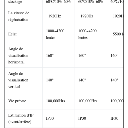
stockage
60ºC/10%-60%
60ºC/10%-60%
60ºC/10%
La vitesse de
>
1920Hz
>
1920Hz
>
1920Hz
régénération
1000~4200
1000~4200
Éclat
>
5500 lent
lentes
lentes
Angle de
visualisation
160°
160°
160°
horizontal
Angle de
visualisation
140°
140°
140°
vertical
Vie prévue
100,000Hrs
100,000Hrs
100,000Hr
Estimation d'IP
IP30
IP30
IP30
(avant/arrière)