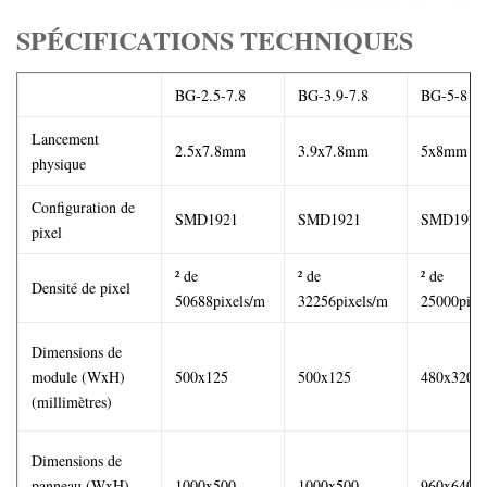
SPÉCIFICATIONS TECHNIQUES
BG-2.5-7.8
BG-3.9-7.8
BG-5-8
Lancement
2.5x7.8mm
3.9x7.8mm
5x8mm
physique
Configuration de
SMD1921
SMD1921
SMD1921
pixel
² de
² de
² de
Densité de pixel
50688pixels/m
32256pixels/m
25000pixe
Dimensions de
module (WxH)
500x125
500x125
480x320
(millimètres)
Dimensions de
panneau (WxH)
1000x500
1000x500
960x640