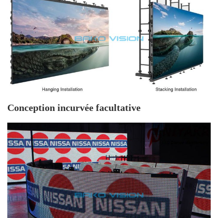
Max Stacking
20/10
20/10
20/10
Max Hanging
20/10
20/10
20/10
Vie prévue
100,000hours
100,000hours
100,000ho
Entretien
Avant/arrière
Avant/arrière
Avant/arri
Estimation d'IP
IP40/IP21
IP40/IP21
IP40/IP2
(avant/arrière)
Conception incurvée facultative