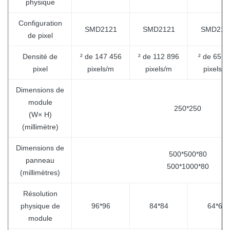
physique
Configuration
SMD2121
SMD2121
SMD212
de pixel
Densité de
² de 147 456
² de 112 896
² de 65 5
pixel
pixels/m
pixels/m
pixels/m
Dimensions de
module
250*250
(W× H)
(millimètre)
Dimensions de
500*500*80
panneau
500*1000*80
(millimètres)
Résolution
physique de
96*96
84*84
64*64
module