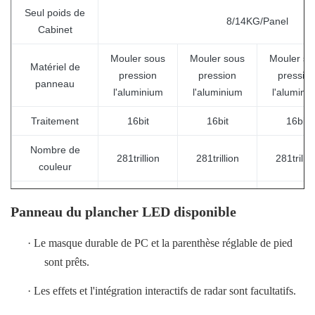
Seul poids de
8/14KG/Panel
Cabinet
Mouler sous
Mouler sous
Mouler so
Matériel de
pression
pression
pressio
panneau
l'aluminium
l'aluminium
l'alumini
Traitement
16bit
16bit
16bit
Nombre de
281trillion
281trillion
281trillio
couleur
Rapport de
4000:1
4000:1
4000:1
Panneau du plancher LED disponible
contraste
Puissance
·
Le masque durable de PC et la parenthèse réglable de pied
400 W/m2
400 W/m2
325 W/m
moyen
sont prêts.
Max Power
·
Les effets et l'intégration interactifs de radar sont facultatifs.
800 W/m2
800 W/m2
780 W/m
Consumption