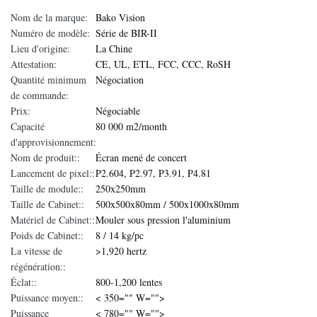
Nom de la marque:
Bako Vision
Numéro de modèle:
Série de BIR-II
Lieu d'origine:
La Chine
Attestation:
CE, UL, ETL, FCC, CCC, RoSH
Quantité minimum
Négociation
de commande:
Prix:
Négociable
Capacité
80 000 m2/month
d'approvisionnement:
Nom de produit::
Écran mené de concert
Lancement de pixel::
P2.604, P2.97, P3.91, P4.81
Taille de module::
250x250mm
Taille de Cabinet::
500x500x80mm / 500x1000x80mm
Matériel de Cabinet::
Mouler sous pression l'aluminium
Poids de Cabinet::
8 / 14 kg/pc
La vitesse de
>1,920 hertz
régénération::
Éclat::
800-1,200 lentes
Puissance moyen::
< 350="" W="">
Puissance
< 780="" W="">