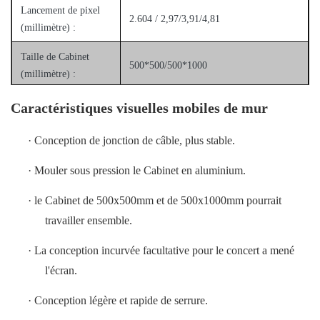
Lancement de pixel
2.604 / 2,97/3,91/4,81
(millimètre) :
Taille de Cabinet
500*500/500*1000
(millimètre) :
La vitesse de
Caractéristiques visuelles mobiles de mur
> 1920 hertz
régénération (hertz) :
·
Conception de jonction de câble, plus stable.
Facile réunissez et démontez, poids léger
Point clé :
utilisé pour d'intérieur
·
Mouler sous pression le Cabinet en aluminium.
·
le Cabinet de 500x500mm et de 500x1000mm pourrait
travailler ensemble.
·
La conception incurvée facultative pour le concert a mené
l'écran.
·
Conception légère et rapide de serrure.