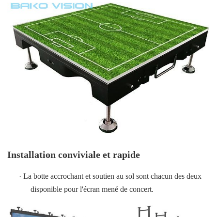
Température
de
-10~60ºC/10~60ºC
fonctionnement
Température
-30~60ºC/10~60ºC
de stockage
La vitesse de
>1920Hz
>1920Hz
>1920H
régénération
Éclat
900-1200nits
900-1200nits
900-1200n
Angle de
visualisation
160°
160°
160°
Installation conviviale et rapide
horizontal
·
La botte accrochant et soutien au sol sont chacun des deux
Angle de
disponible pour l'écran mené de concert.
visualisation
140°
140°
140°
vertical