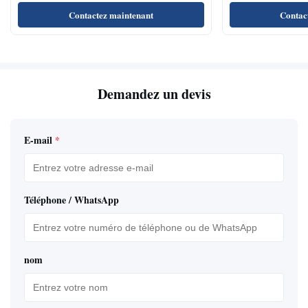
visualisation large de vitesse de régénération
conférences/salles 
Contactez maintenant
Contac
Demandez un devis
E-mail
*
Téléphone / WhatsApp
nom