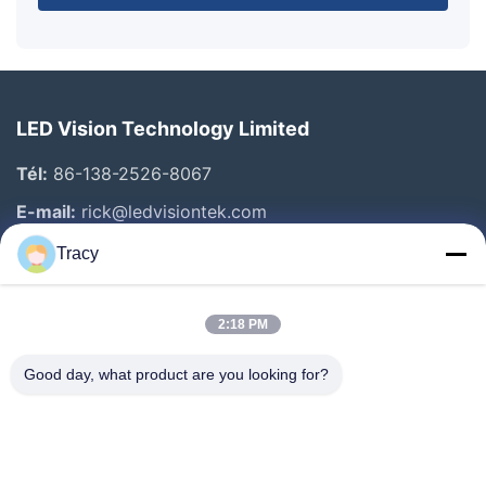
LED Vision Technology Limited
Tél:
86-138-2526-8067
E-mail:
rick@ledvisiontek.com
Tracy
Liens Rapides
2:18 PM
Maison
Produits
Good day, what product are you looking for?
Au Sujet De Nous
Visite D'usine
Contrôle De Qualité