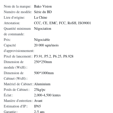
Nom de la marque:
Bako Vision
Numéro de modèle:
Série du BD
Lieu d'origine:
La Chine
Attestation:
CCC, CE, EMC, FCC, RoSH, ISO9001
Quantité minimum
Négociation
de commande:
Prix:
Négociable
Capacité
20 000 sqm/mois
d'approvisionnement:
Pixel de lancement::
P3.91, P5.2, P6.25, P8.928
Dimension de
250*250mm
module (WxH)::
Dimension de
500*1000mm
Cabinet (WxH)::
Matériel de Cabinet::
Aluminium
Poids de Cabinet::
25kg/pc
Éclat::
2,000-4,500 lentes
Manière d'entretien::
Avant
Estimation d'IP::
IP65
Garantie::
2-5 ans