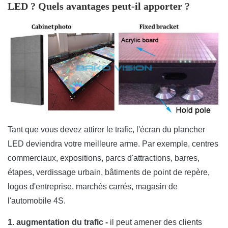
H)
LED ? Quels avantages peut-il apporter ?
Résolution
physique de
128 x 256
96 x 192
80 x
panneau (× de W
H)
Matériel de
Aluminium
panneau
Tant que vous devez attirer le trafic, l'écran du plancher
Seul poids de
20
25
24 kg/
LED deviendra votre meilleure arme. Par exemple, centres
Cabinet
kg/panel
kg/panel
commerciaux, expositions, parcs d'attractions, barres,
échelle de rayon
bit 16
étapes, verdissage urbain, bâtiments de point de repère,
logos d'entreprise, marchés carrés, magasin de
Couleurs
281 trillions
l'automobile 4S.
Rapport de
4 000 : 1
1. augmentation du trafic -
il peut amener des clients
contraste