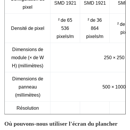
SMD 1921
SMD 1921
SMD 
pixel
² de 65
² de 36
² de 2
Densité de pixel
536
864
pixe
pixels/m
pixels/m
Dimensions de
module (× de W
250 × 250
H) (millimètres)
Dimensions de
panneau
500 × 1000
(millimètres)
Résolution
physique de
64 x 64
48 x 48
40 x
Où pouvons-nous utiliser l'écran du plancher
module (× de W