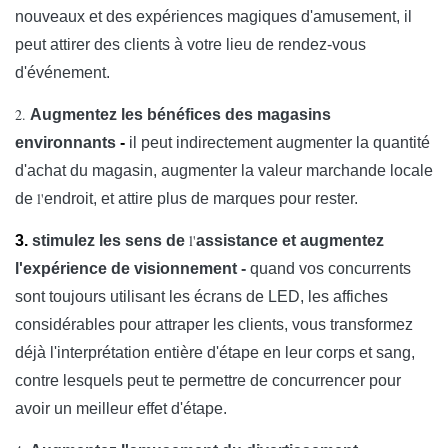
nouveaux et des expériences magiques d'amusement, il
Puissance moyen
300 avec le ² de
peut attirer des clients à votre lieu de rendez-vous
d'événement.
Max Power
880 avec
880 avec
0avec
60
2.
Augmentez les bénéfices des magasins
Consumption
le ² de m
le ² de m
environnants
-
il peut indirectement augmenter la quantité
Temp de
d'achat du magasin, augmenter la valeur marchande locale
-10℃-60℃/10%-
opération/humidité
l'
de
endroit, et attire plus de marques pour rester.
Temp/humidité de
l'
3.
stimulez les sens de
assistance et augmentez
-30℃-60℃/10%-
stockage
l'expérience de visionnement -
quand vos concurrents
sont toujours utilisant les écrans de LED, les affiches
La vitesse de
>1 920 hertz
considérables pour attraper les clients, vous transformez
régénération
déjà l'interprétation entière d'étape en leur corps et sang,
2 500
2 000
contre lesquels peut te permettre de concurrencer pour
Éclat
4 500 
lentes
lentes
avoir un meilleur effet d'étape.