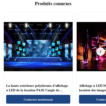
Produits connexes
La haute extérieure polychrome d'affichage
Affichage à LED D'
à LED de la location P4.81 l'angle de
location des images
visualisation large de vitesse de régénération
conférences/salles 
Contactez maintenant
Contac