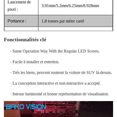
Lancement de
3.91mm/5.2mm/6.25mm/8.928mm
pixel :
Portance :
1,8 tonnes par mètre carré
La vitesse de
> 1920Hz
Fonctionnalités clé
régénération :
·
Same Operation Way With the Regular LED Screen
.
Il attire plus de trafics, ont l'amusement
Point clé :
avec lui
·
Facile à installer et entretien.
·
Très les biens, peuvent soutenir la voiture de SUV là-dessus.
·
La conception interactive et non-interactive a accepté.
·
Intense luminosité et bonne représentation de visualisation.