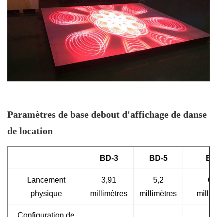
Paramètres de base debout d'affichage de danse
de location
BD-3
BD-5
BD
Lancement
3,91
5,2
6,
physique
millimètres
millimètres
millim
Configuration de