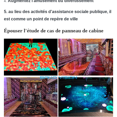
4.
Augmentez l'amusement du divertissement
Angle de
visualisation
160°
5. au lieu des activités d'assistance sociale publique, il
horizontal
est comme un point de repère de ville
Angle de
Épouser l'étude de cas de panneau de cabine
visualisation
140°
vertical
Vie prévue
100, 000 heure
La meilleure
distance de
4m
5m
6
visionnement
1 /
1 /
Méthode de
Balayage
Balayage
1 / Bal
balayage
16
6