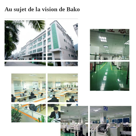
Manière
Avant
Au sujet de la vision de Bako
d'entretien
Estimation d'IP
IP 65