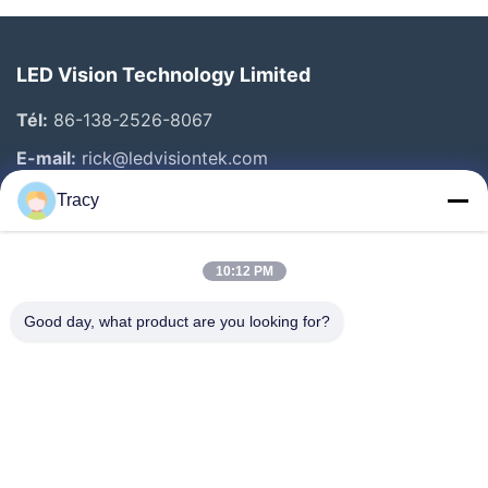
LED Vision Technology Limited
Tél:
86-138-2526-8067
E-mail:
rick@ledvisiontek.com
Tracy
Liens Rapides
10:12 PM
Maison
Produits
Good day, what product are you looking for?
Au Sujet De Nous
Visite D'usine
Contrôle De Qualité
Nouvelles