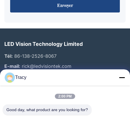
Envoyer
LED Vision Technology Limited
Tél:
86-138-2526-8067
E-mail:
rick@ledvisiontek.com
Tracy
Liens Rapides
2:00 PM
Maison
Produits
Good day, what product are you looking for?
Au Sujet De Nous
Visite D'usine