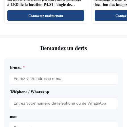
à LED de la location P4.81 l'angle de
location des images
visualisation large de vitesse de régénération
conférences/salles 
Contactez maintenant
Contac
Demandez un devis
E-mail
*
Téléphone / WhatsApp
nom