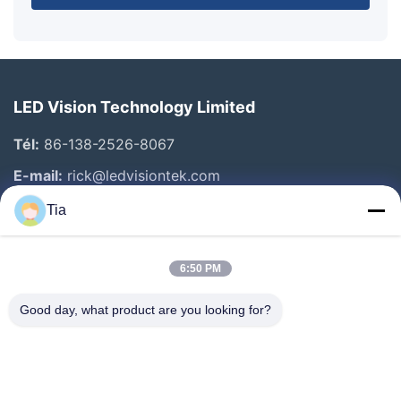
LED Vision Technology Limited
Tél:
86-138-2526-8067
E-mail:
rick@ledvisiontek.com
Tia
Liens Rapides
6:50 PM
Maison
Produits
Good day, what product are you looking for?
Au Sujet De Nous
Visite D'usine
Contrôle De Qualité