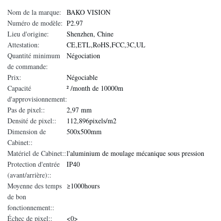
Nom de la marque:
BAKO VISION
Numéro de modèle:
P2.97
Lieu d'origine:
Shenzhen, Chine
Attestation:
CE,ETL,RoHS,FCC,3C,UL
Quantité minimum
Négociation
de commande:
Prix:
Négociable
Capacité
² /month de 10000m
d'approvisionnement:
Pas de pixel::
2,97 mm
Densité de pixel::
112,896pixels/m2
Dimension de
500x500mm
Cabinet::
Matériel de Cabinet::
l'aluminium de moulage mécanique sous pression
Protection d'entrée
IP40
(avant/arrière)::
Moyenne des temps
≥1000hours
de bon
fonctionnement::
Échec de pixel::
<0>