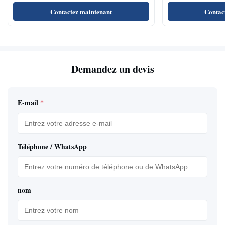
visualisation large de vitesse de régénération
conférences/salles 
Contactez maintenant
Contac
Demandez un devis
E-mail
*
Téléphone / WhatsApp
nom