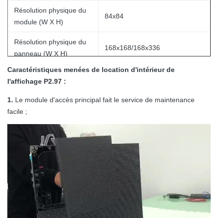
Résolution physique du
84x84
module (W X H)
Résolution physique du
168x168/168x336
panneau (W X H)
Caractéristiques menées de location d'intérieur de
Mouler sous pression
Matériel de panneau
l'affichage P2.97 :
l'aluminium
1.
Le module d'accès principal fait le service de maintenance
Seul poids de Cabinet
8/14 kilogramme/panneau
facile ;
Gray Scale
bit 16
Couleurs
281 trillions
Rapport de contraste
4,000:1
Puissance moyen
400 avec le ㎡
Max Power Consumption
800 avec le ㎡