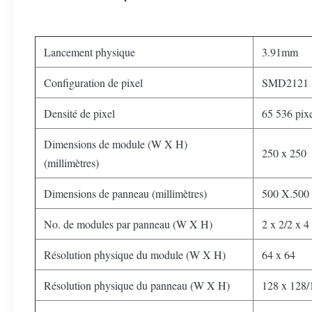
Lancement physique
3.91mm
Configuration de pixel
SMD2121
Densité de pixel
65 536 pix
Dimensions de module (W X H)
250 x 250
(millimètres)
Dimensions de panneau (millimètres)
500 X.500 
No. de modules par panneau (W X H)
2 x 2/2 x 4
Résolution physique du module (W X H)
64 x 64
Résolution physique du panneau (W X H)
128 x 128/