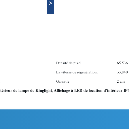
>
Densité de pixel:
65 536
La vitesse de régénération:
>3,840 
m
Garantie:
2 ans
ntérieur de lampe de Kinglight
Affichage à LED de location d'intérieur IP
,