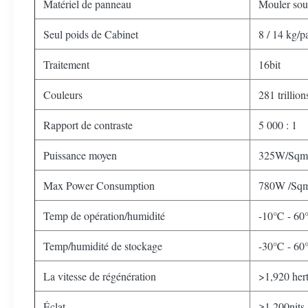
Matériel de panneau
Mouler sou
Seul poids de Cabinet
8 / 14 kg/p
Traitement
16bit
Couleurs
281 trillion
Rapport de contraste
5 000 : 1
Puissance moyen
325W/Sqm
Max Power Consumption
780W /Sq
Temp de opération/humidité
-10℃ - 6
Temp/humidité de stockage
-30℃ - 6
La vitesse de régénération
>1,920 her
Éclat
≥1,200nits