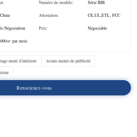
ko
Numéro de modèle:
Série BIR
 Chine
Attestation:
CE,UL,ETL, FCC
de:
Négociation
Prix:
Négociable
6000㎡ par mois
hage mené d'intérieur
écrans menés de publicité
rieur
R
e
n
s
e
i
g
n
e
z
-
v
o
u
s