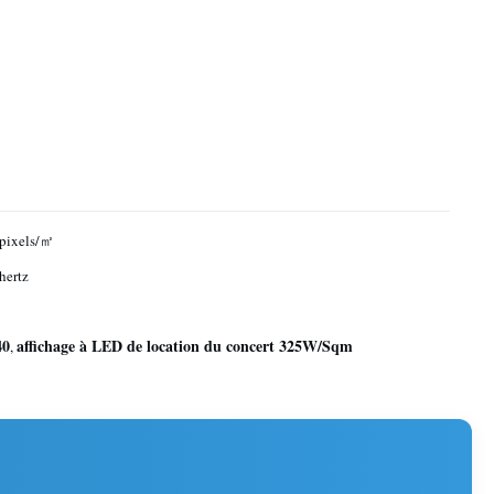
 pixels/㎡
hertz
40
affichage à LED de location du concert 325W/Sqm
,