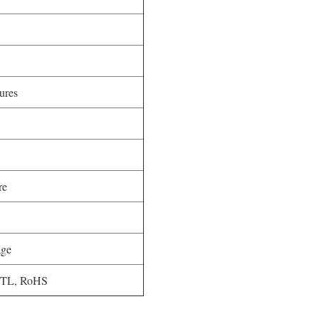
ures
re
age
ETL, RoHS