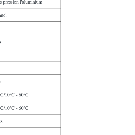
s pression l'aluminium
anel
s
m
0℃/10℃ - 60℃
0℃/10℃ - 60℃
tz